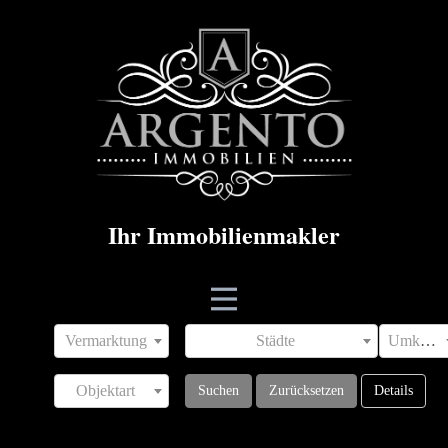
Ihr Immobilienm​akler
Vermarktung
Städte
Umkreis
Objektart
Suchen
Zurücksetzen
Details